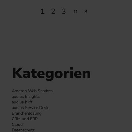
Seitennummerierung
››
»
1
2
3
Next page
Last page
Seite
Seite
Seite
Kategorien
Amazon Web Services
audius Insights
audius hilft
audius Service Desk
Branchenlösung
CRM und ERP
Cloud
Datenschutz