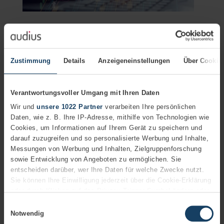
Field Service Management
Warum die audius:Mobile Service 365 Lösung die
ultimative Ergänzung zur Microsoft Dynamics 365
Field Service Standardlösung ist
Zustimmung
Details
Anzeigeneinstellungen
Über Cookie
AUTOR
Christian Schilling
Geschäftsbereichsleiter Software & IT-
Verantwortungsvoller Umgang mit Ihren Daten
Consulting
+49 (7151) 369 00 - 289
Wir und
unsere 1022 Partner
verarbeiten Ihre persönlichen
Biographie
Daten, wie z. B. Ihre IP-Adresse, mithilfe von Technologien wie
Cookies, um Informationen auf Ihrem Gerät zu speichern und
02.02.2024
3 Minuten
darauf zuzugreifen und so personalisierte Werbung und Inhalte,
Die audius:Mobile Service Lösung ist die perfekte Ergänzung
Messungen von Werbung und Inhalten, Zielgruppenforschung
zur Microsoft Dynamics 365 Field Service Lösung in der
sowie Entwicklung von Angeboten zu ermöglichen. Sie
Cloud.
entscheiden darüber, wer Ihre Daten für welche Zwecke nutzt.
Sie können Ihre Einwilligung jederzeit über die Cookie-Erklärung
Mehr erfahren
oder durch Klicken auf das Privacy Trigger Symbol ändern oder
audiusMobileService365
widerrufen
Einwilligungsauswahl
Notwendig
Wenn Sie es erlauben, würden wir auch gerne: