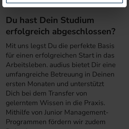
Du hast Dein Studium
erfolgreich abgeschlossen?
Mit uns legst Du die perfekte Basis
für einen erfolgreichen Start in das
Arbeitsleben. audius bietet Dir eine
umfangreiche Betreuung in Deinen
ersten Monaten und unterstützt
Dich bei dem Transfer von
gelerntem Wissen in die Praxis.
Mithilfe von Junior Management-
Programmen fördern wir zudem