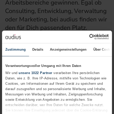
Arbeitsbereiche gewinnen. Egal ob
Consulting, Entwicklung, Verwaltung
oder Marketing, bei audius finden wir
den für Dich passenden Platz.
Informiere Dich jetzt über unsere
offenen Stellen oder stöbere Dich
Zustimmung
Details
Anzeigeneinstellungen
Über Cookie
durch die Erfahrungsberichte
ehemaliger Werkstudenten*innen
Verantwortungsvoller Umgang mit Ihren Daten
und Mitarbeitenden.
Wir und
unsere 1022 Partner
verarbeiten Ihre persönlichen
Daten, wie z. B. Ihre IP-Adresse, mithilfe von Technologien wie
Gerade ist keine passende Stelle
Cookies, um Informationen auf Ihrem Gerät zu speichern und
ausgeschrieben? Dann bewerbe Dich
darauf zuzugreifen und so personalisierte Werbung und Inhalte,
Messungen von Werbung und Inhalten, Zielgruppenforschung
gerne
initiativ
.
sowie Entwicklung von Angeboten zu ermöglichen. Sie
entscheiden darüber, wer Ihre Daten für welche Zwecke nutzt.
Sie können Ihre Einwilligung jederzeit über die Cookie-Erklärung