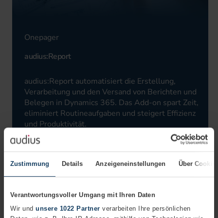
Onepager
audius:Report
audius:Report automatisiert die Erstellung,
Verarbeitung und den Versand von Berichten und
Belegen in Dynamics 365. Das Add-on spart Zeit,
eliminiert Routineaufgaben und steigert Effizienz
und Produktivität.
Zustimmung
Details
Anzeigeneinstellungen
Über Cookie
Download
Verantwortungsvoller Umgang mit Ihren Daten
Wir und
unsere 1022 Partner
verarbeiten Ihre persönlichen