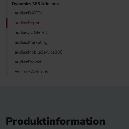
Dynamics 365 Add-ons
audius:DATEV
audius:Report
audius:ZUGFeRD
audius:Marketing
audius:MobileService365
audius:Project
Weitere Add-ons
Produktinformation