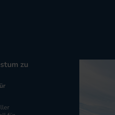
hstum zu
ür
ller