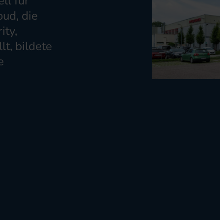
ll für
ud, die
ity,
t, bildete
e