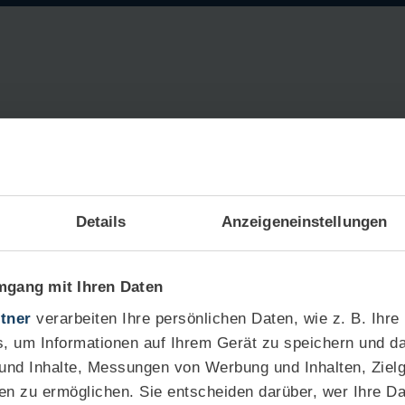
ation
Details
Anzeigeneinstellungen
ngen
Sichere Cloud-
Optimale 
Infrastruktur
mgang mit Ihren Daten
tner
verarbeiten Ihre persönlichen Daten, wie z. B. Ihre
e
, um Informationen auf Ihrem Gerät zu speichern und da
 und Inhalte, Messungen von Werbung und Inhalten, Ziel
 maßgeschneiderte Hybrid-
en zu ermöglichen. Sie entscheiden darüber, wer Ihre D
blic und Private Cloud