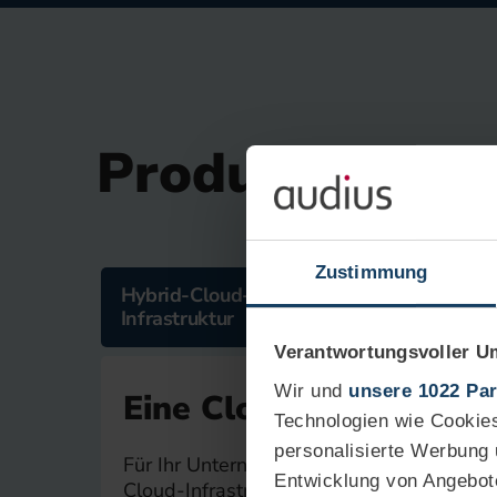
Produktinform
Zustimmung
Hybrid-Cloud-
Cloud-Lösu
Infrastruktur
Verantwortungsvoller U
Wir und
unsere 1022 Par
Eine Cloud für alle Fäll
Technologien wie Cookies
personalisierte Werbung
Für Ihr Unternehmen entwickeln wir eine
Entwicklung von Angebot
Cloud-Infrastruktur, die das Beste aus Pu