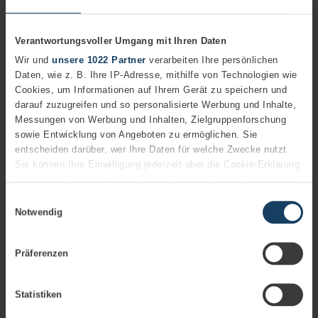
Verantwortungsvoller Umgang mit Ihren Daten
Wir und
unsere 1022 Partner
verarbeiten Ihre persönlichen
Daten, wie z. B. Ihre IP-Adresse, mithilfe von Technologien wie
Cookies, um Informationen auf Ihrem Gerät zu speichern und
darauf zuzugreifen und so personalisierte Werbung und Inhalte,
Messungen von Werbung und Inhalten, Zielgruppenforschung
FAQ
sowie Entwicklung von Angeboten zu ermöglichen. Sie
entscheiden darüber, wer Ihre Daten für welche Zwecke nutzt.
Sie können Ihre Einwilligung jederzeit über die Cookie-Erklärung
oder durch Klicken auf das Privacy Trigger Symbol ändern oder
widerrufen
Einwilligungsauswahl
Notwendig
Wenn Sie es erlauben, würden wir auch gerne:
Für welche Unternehmen eignet
Informationen über Ihre geografische Lage erfassen,
Präferenzen
welche bis auf einige Meter genau sein können
sich Microsoft Power BI?
Ihr Gerät durch aktives Scannen nach bestimmten
Merkmalen (Fingerprinting) identifizieren
Statistiken
Der Einsatz von Power BI eignet sich für alle
Erfahren Sie mehr darüber, wie Ihre persönlichen Daten