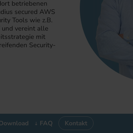
ort betriebenen
audius secured AWS
ity Tools wie z.B.
und vereint alle
itsstrategie mit
eifenden Security-
Download
FAQ
Kontakt