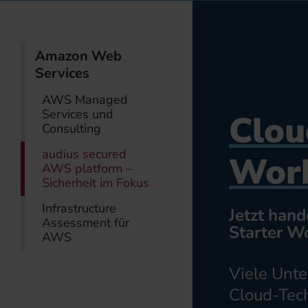
Amazon Web
Services
AWS Managed
Services und
Clou
Consulting
audius secured
Wor
AWS platform –
Sicherheit im Fokus
Infrastructure
Jetzt hand
Assessment für
Starter W
AWS
Viele Unt
Cloud-Tech