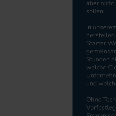
aber nicht,
sollen.
In unsere
herstelle
Starter Wo
gemeinsam
Stunden ei
welche Clo
Unternehme
und welche
Ohne Tech
Vorfestleg
Ergebniss