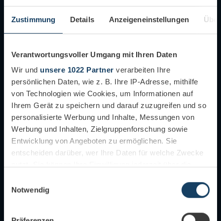
Zustimmung
Details
Anzeigeneinstellungen
Über
Verantwortungsvoller Umgang mit Ihren Daten
Wir und
unsere 1022 Partner
verarbeiten Ihre
persönlichen Daten, wie z. B. Ihre IP-Adresse, mithilfe
von Technologien wie Cookies, um Informationen auf
Ihrem Gerät zu speichern und darauf zuzugreifen und so
365 eine SEPA-
Mehr Effizienz f
personalisierte Werbung und Inhalte, Messungen von
Werbung und Inhalten, Zielgruppenforschung sowie
tei erzeugen und an
mit den audius 
Entwicklung von Angeboten zu ermöglichen. Sie
rgeben!
entscheiden darüber, wer Ihre Daten für welche Zwecke
6 Minuten
nutzt. Sie können Ihre Einwilligung jederzeit über die
Standardlösungen reic
Cookie-Erklärung oder durch Klicken auf das Privacy
Einwilligungsauswahl
branchenspezifische od
s:SEPA macht es möglich:
Trigger Symbol ändern oder widerrufen
Notwendig
Prozesse optimal abzu
nen den Kunden
setzen die Add-ons vo
Wenn Sie es erlauben, würden wir auch gerne:
hlungsart anbieten und die
Präferenzen