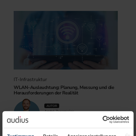
IT-Infrastruktur
WLAN-Ausleuchtung: Planung, Messung und die
Herausforderungen der Realität
AUTOR
André Zenzmaier
Biographie