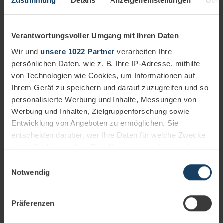
Zustimmung
Details
Anzeigeneinstellungen
Über
14.05.2025
3 Minuten
In diesem Artikel gehen wir detailliert auf die verschiedenen
Phasen der WLAN-Ausleuchtung ein, beleuchten die
gängigen Methoden und klären über häufige
Verantwortungsvoller Umgang mit Ihren Daten
Missverständnisse auf.
Wir und
unsere 1022 Partner
verarbeiten Ihre
Mehr erfahren
persönlichen Daten, wie z. B. Ihre IP-Adresse, mithilfe
WLAN
Consulting
von Technologien wie Cookies, um Informationen auf
Ihrem Gerät zu speichern und darauf zuzugreifen und so
personalisierte Werbung und Inhalte, Messungen von
Werbung und Inhalten, Zielgruppenforschung sowie
Entwicklung von Angeboten zu ermöglichen. Sie
entscheiden darüber, wer Ihre Daten für welche Zwecke
nutzt. Sie können Ihre Einwilligung jederzeit über die
Cookie-Erklärung oder durch Klicken auf das Privacy
Einwilligungsauswahl
Trigger Symbol ändern oder widerrufen
Notwendig
Wenn Sie es erlauben, würden wir auch gerne:
Präferenzen
Informationen über Ihre geografische Lage
erfassen, welche bis auf einige Meter genau sein