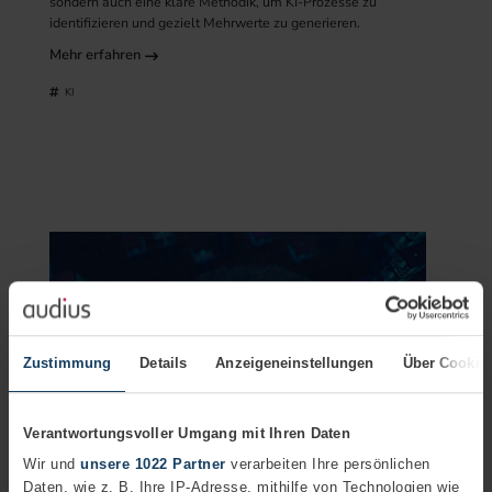
sondern auch eine klare Methodik, um KI-Prozesse zu
identifizieren und gezielt Mehrwerte zu generieren.
Mehr erfahren
KI
Zustimmung
Details
Anzeigeneinstellungen
Über Cookie
Verantwortungsvoller Umgang mit Ihren Daten
Wir und
unsere 1022 Partner
verarbeiten Ihre persönlichen
Künstliche Intelligenz
Daten, wie z. B. Ihre IP-Adresse, mithilfe von Technologien wie