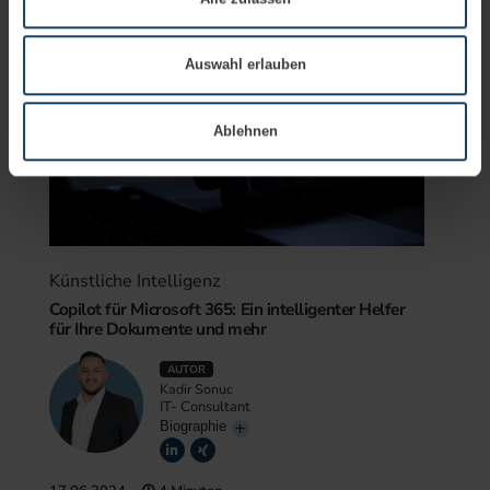
Außerdem geben wir Informationen zu Ihrer Verwendung unserer
Website an unsere Partner für soziale Medien, Werbung und
Analysen weiter. Unsere Partner führen diese Informationen
Auswahl erlauben
möglicherweise mit weiteren Daten zusammen, die Sie ihnen
bereitgestellt haben oder die sie im Rahmen Ihrer Nutzung der
Ablehnen
Dienste gesammelt haben.
Künstliche Intelligenz
Copilot für Microsoft 365: Ein intelligenter Helfer
für Ihre Dokumente und mehr
AUTOR
Kadir Sonuc
IT- Consultant
Biographie