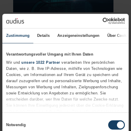
Amazon Web Services
Der Cloud-Starter-Guide für IT-Entscheider: 5
Erfolgsfaktoren für einen sicheren Cloud-Start
Zustimmung
Details
Anzeigeneinstellungen
Über Cookie
AUTOR
Kevin Wildenau
Bereichsleiter IT-Consulting &
Verantwortungsvoller Umgang mit Ihren Daten
Solutions
+49 (7151) 369 00 - 387
Wir und
unsere 1022 Partner
verarbeiten Ihre persönlichen
Biographie
Daten, wie z. B. Ihre IP-Adresse, mithilfe von Technologien wie
Cookies, um Informationen auf Ihrem Gerät zu speichern und
14.04.2025
2 Minuten
darauf zuzugreifen und so personalisierte Werbung und Inhalte,
Mit unserem Cloud-Starter-Guide möchten wir IT-
Messungen von Werbung und Inhalten, Zielgruppenforschung
Entscheidern dabei helfen, diese Herausforderung zu
sowie Entwicklung von Angeboten zu ermöglichen. Sie
meistern.
entscheiden darüber, wer Ihre Daten für welche Zwecke nutzt.
Sie können Ihre Einwilligung jederzeit über die Cookie-Erklärung
Mehr erfahren
oder durch Klicken auf das Privacy Trigger Symbol ändern oder
CloudLösungen
Security
widerrufen
Einwilligungsauswahl
Notwendig
Wenn Sie es erlauben, würden wir auch gerne: