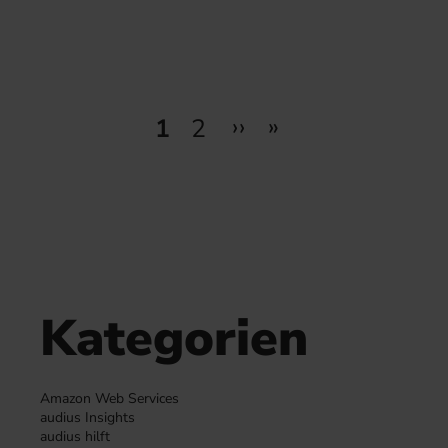
Seitennummerierung
››
»
1
2
Next page
Last page
Seite
Seite
Kategorien
Amazon Web Services
audius Insights
audius hilft