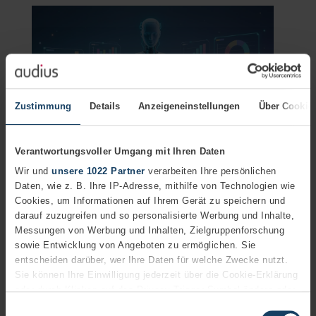
Zustimmung
Details
Anzeigeneinstellungen
Über Cookie
Verantwortungsvoller Umgang mit Ihren Daten
Cloud
Wir und
unsere 1022 Partner
verarbeiten Ihre persönlichen
Microsoft Azure: Der Unterschied zwischen Azure
Daten, wie z. B. Ihre IP-Adresse, mithilfe von Technologien wie
KI-Komponenten und Azure AI Foundry
Cookies, um Informationen auf Ihrem Gerät zu speichern und
darauf zuzugreifen und so personalisierte Werbung und Inhalte,
AUTOR
Benjamin Daur
Messungen von Werbung und Inhalten, Zielgruppenforschung
Senior IT-Consultant
sowie Entwicklung von Angeboten zu ermöglichen. Sie
+49 (7151) 369 00 - 331
entscheiden darüber, wer Ihre Daten für welche Zwecke nutzt.
Biographie
Sie können Ihre Einwilligung jederzeit über die Cookie-Erklärung
oder durch Klicken auf das Privacy Trigger Symbol ändern oder
17.11.2025
5 Minuten
widerrufen
Einwilligungsauswahl
In diesem Beitrag geben wir einen praxisnahen Überblick