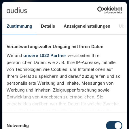
Zustimmung
Details
Anzeigeneinstellungen
Über
Verantwortungsvoller Umgang mit Ihren Daten
Wir und
unsere 1022 Partner
verarbeiten Ihre
persönlichen Daten, wie z. B. Ihre IP-Adresse, mithilfe
von Technologien wie Cookies, um Informationen auf
Ihrem Gerät zu speichern und darauf zuzugreifen und so
personalisierte Werbung und Inhalte, Messungen von
Werbung und Inhalten, Zielgruppenforschung sowie
Entwicklung von Angeboten zu ermöglichen. Sie
entscheiden darüber, wer Ihre Daten für welche Zwecke
nutzt. Sie können Ihre Einwilligung jederzeit über die
Cookie-Erklärung oder durch Klicken auf das Privacy
Einwilligungsauswahl
Trigger Symbol ändern oder widerrufen
Notwendig