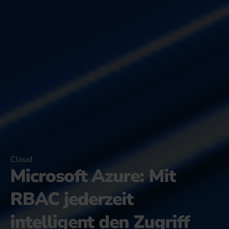
Cloud
Microsoft Azure: Mit
RBAC jederzeit
intelligent den Zugriff