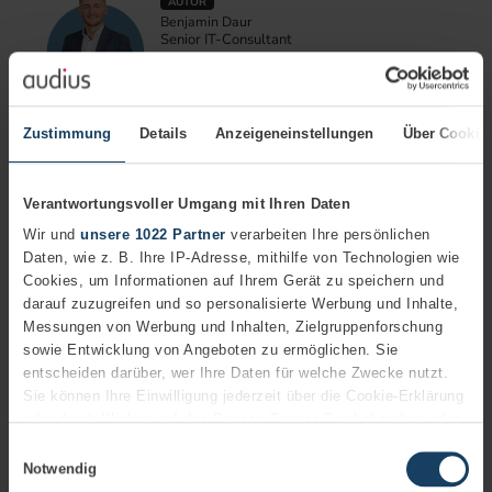
AUTOR
Benjamin Daur
Senior IT-Consultant
+49 (7151) 369 00 - 331
Biographie
Zustimmung
Details
Anzeigeneinstellungen
Über Cookie
18.09.2024
5 Minuten
In den letzten Jahren hat die Digitalisierung einen
beispiellosen Anstieg an Cyberangriffen mit sich gebracht,
die zunehmend komplexer und ausgeklügelter werden.
Verantwortungsvoller Umgang mit Ihren Daten
Mehr erfahren
Wir und
unsere 1022 Partner
verarbeiten Ihre persönlichen
Daten, wie z. B. Ihre IP-Adresse, mithilfe von Technologien wie
Cybersecurity
Digitalisierung
Microsoft365
Cookies, um Informationen auf Ihrem Gerät zu speichern und
darauf zuzugreifen und so personalisierte Werbung und Inhalte,
Messungen von Werbung und Inhalten, Zielgruppenforschung
sowie Entwicklung von Angeboten zu ermöglichen. Sie
entscheiden darüber, wer Ihre Daten für welche Zwecke nutzt.
Sie können Ihre Einwilligung jederzeit über die Cookie-Erklärung
oder durch Klicken auf das Privacy Trigger Symbol ändern oder
widerrufen
Einwilligungsauswahl
Notwendig
Wenn Sie es erlauben, würden wir auch gerne: