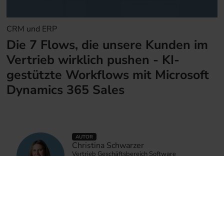
CRM und ERP
Die 7 Flows, die unsere Kunden im
Vertrieb wirklich pushen - KI-
gestützte Workflows mit Microsoft
Dynamics 365 Sales
AUTOR
Christina Schwarzer
Vertrieb Geschäftsbereich Software
+49 8654 4608 25
Biographie