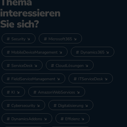
Thema
interessieren
Sie sich?
Security
Microsoft365
MobileDeviceManagement
Dynamics365
ServiceDesk
CloudLösungen
FieldServiceManagement
ITServiceDesk
KI
AmazonWebServices
Cybersecurity
Digitalisierung
DynamicsAddons
Effizienz