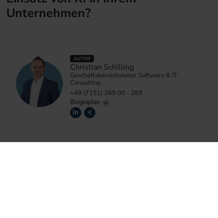
Unternehmen?
AUTOR
Christian Schilling
Geschäftsbereichsleiter Software & IT-
Consulting
+49 (7151) 369 00 - 289
Biographie
30.07.2026
8 Minuten
Künstliche Intelligenz verändert Geschäftsmodelle in
rasanter Geschwindigkeit. Was vor wenigen Jahren noch
als Zukunftsvision galt, ist heute gelebter Alltag:
Automatisierte Kundenkommunikation, intelligente
Analysen, generierte Texte und Codes.
Mehr erfahren