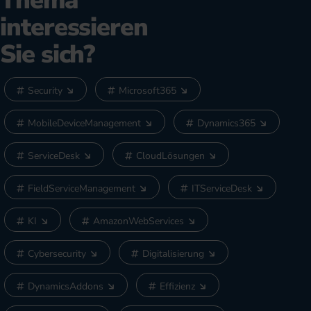
Thema
interessieren
Sie sich?
Security
Microsoft365
MobileDeviceManagement
Dynamics365
ServiceDesk
CloudLösungen
FieldServiceManagement
ITServiceDesk
KI
AmazonWebServices
Cybersecurity
Digitalisierung
DynamicsAddons
Effizienz