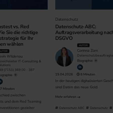
Datenschutz
stest vs. Red
Datenschutz-ABC:
e Sie die richtige
Auftragsverarbeitung nac
strategie für Ihr
DSGVO
en wählen
AUTOR
Corinna Zürn
AUTOR
Datenschutzbeauftragt
evin Wildenau
Biographie
reichsleiter IT-Consulting &
lutions
49 (7151) 369 00 - 387
15.04.2026
8 Minuten
ographie
In der heutigen digitalisierten Gesc
sind Daten das neue Gold.
7 Minuten
schied zwischen
Mehr erfahren
sts und dem Red Teaming
Investitionen gezielter
Datenschutz ABC
Datenschutz