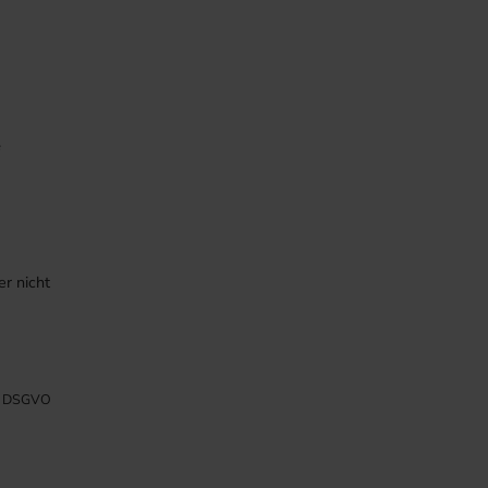
e
r nicht
DSGVO