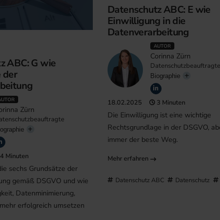
Datenschutz ABC: E wie
Einwilligung in die
Datenverarbeitung
AUTOR
Corinna Zürn
z ABC: G wie
Datenschutzbeauftragt
 der
Biographie
beitung
AUTOR
18.02.2025
3 Minuten
orinna Zürn
Die Einwilligung ist eine wichtige
atenschutzbeauftragte
Rechtsgrundlage in der DSGVO, abe
ographie
immer der beste Weg.
4 Minuten
Mehr erfahren
die sechs Grundsätze der
tung gemäß DSGVO und wie
Datenschutz ABC
Datenschutz
keit, Datenminimierung,
 mehr erfolgreich umsetzen