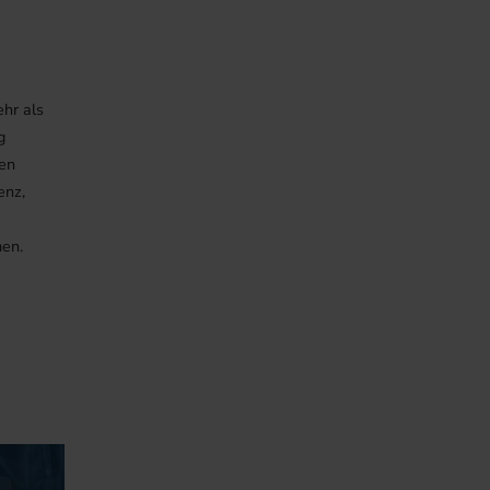
ehr als
g
hen
enz,
men.