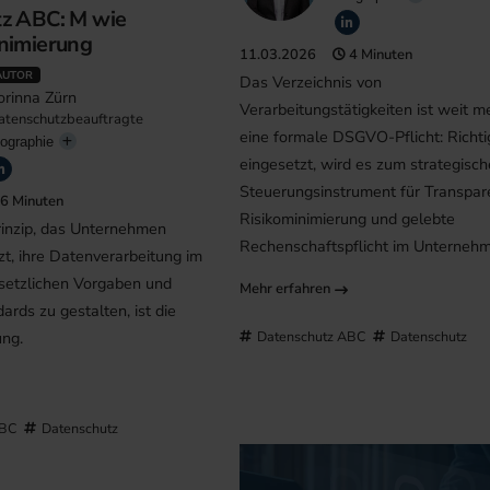
z ABC: M wie
nimierung
11.03.2026
4 Minuten
AUTOR
Das Verzeichnis von
orinna Zürn
Verarbeitungstätigkeiten ist weit m
atenschutzbeauftragte
eine formale DSGVO-Pflicht: Richti
ographie
eingesetzt, wird es zum strategisc
Steuerungsinstrument für Transpar
6 Minuten
Risikominimierung und gelebte
rinzip, das Unternehmen
Rechenschaftspflicht im Unterneh
zt, ihre Datenverarbeitung im
esetzlichen Vorgaben und
Mehr erfahren
ards zu gestalten, ist die
ung.
Datenschutz ABC
Datenschutz
ABC
Datenschutz