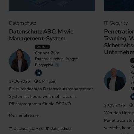
Datenschutz
IT-Security
Datenschutz ABC: M wie
Penetration
Management-System
Teaming: Wi
Sicherheits
AUTOR
Unternehm
Corinna Zürn
Datenschutzbeauftragte
Biographie
K
Be
So
17.06.2026
5 Minuten
+
Ein durchdachtes Datenschutzmanagement-
Bi
System ist heute weit mehr als ein
Pflichtprogramm für die DSGVO.
20.05.2026
Wer den Unter
Mehr erfahren
Penetrationste
versteht, kann 
Datenschutz ABC
Datenschutz