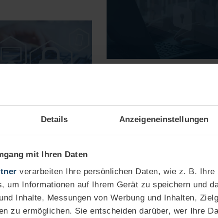
Datenschutz
Datenschutz ABC: Ei wie
Einwilligung
AUTOR
Details
Anzeigeneinstellungen
Corinna Zürn
z ABC: I wie
Datenschutzbeauftragt
spflicht
Biographie
mgang mit Ihren Daten
AUTOR
orinna Zürn
tner
verarbeiten Ihre persönlichen Daten, wie z. B. Ihre
28.05.2025
3 Minuten
atenschutzbeauftragte
Tatsächlich stellt die Einwilligung a
, um Informationen auf Ihrem Gerät zu speichern und da
ographie
deutliche und eindeutige Willensb
 und Inhalte, Messungen von Werbung und Inhalten, Ziel
der Person, deren Daten verarbeit
en zu ermöglichen. Sie entscheiden darüber, wer Ihre D
4 Minuten