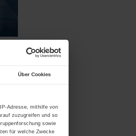
Über Cookies
e
 IP-Adresse, mithilfe von
ls
rauf zuzugreifen und so
ekundung
gruppenforschung sowie
et werden
aten für welche Zwecke