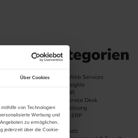
Kategorien
Amazon Web Services
Über Cookies
audius Insights
audius hilft
audius Service Desk
Branchenlösung
 mithilfe von Technologien
CRM und ERP
personalisierte Werbung und
 Angeboten zu ermöglichen.
Cloud
g jederzeit über die Cookie-
Datenschutz