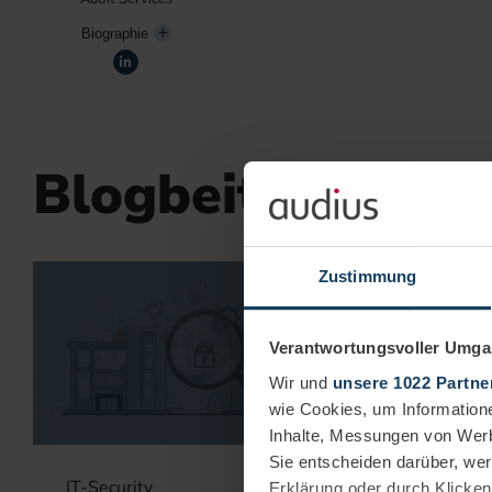
Biographie
Blogbeiträge des
Zustimmung
Verantwortungsvoller Umgan
Wir und
unsere 1022 Partne
wie Cookies, um Information
Inhalte, Messungen von Werb
Sie entscheiden darüber, wer
IT-Security
IT-Secur
Erklärung oder durch Klicken