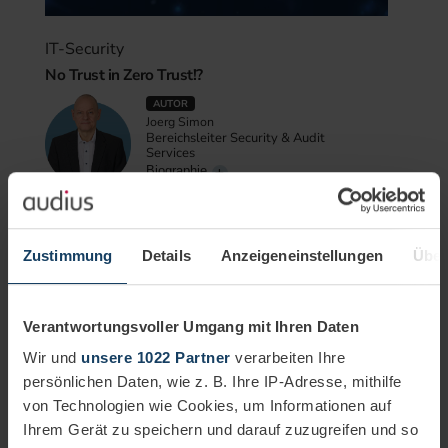
IT-Security
No Trust in Zero Trust!?
AUTOR
Joerg Simon
Bereichsleiter Security & Audit
Services
Biographie
11.12.2025
3 Minuten
In diesem Blogbeitrag analysieren wir, warum „No Trust in
Zustimmung
Details
Anzeigeneinstellungen
Über
Zero Trust!?“ mehr als ein provokanter Slogan ist – und wie
Unternehmen von einer differenzierten, methodischen
Betrachtung profitieren können.
Verantwortungsvoller Umgang mit Ihren Daten
Mehr erfahren
Wir und
unsere 1022 Partner
verarbeiten Ihre
Zero Trust
Security
persönlichen Daten, wie z. B. Ihre IP-Adresse, mithilfe
von Technologien wie Cookies, um Informationen auf
Ihrem Gerät zu speichern und darauf zuzugreifen und so