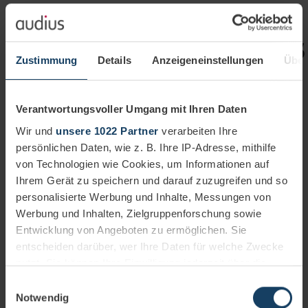
Blogbeiträge des
Zustimmung
Details
Anzeigeneinstellungen
Über
Autors
Verantwortungsvoller Umgang mit Ihren Daten
Wir und
unsere 1022 Partner
verarbeiten Ihre
persönlichen Daten, wie z. B. Ihre IP-Adresse, mithilfe
von Technologien wie Cookies, um Informationen auf
Kategorien
Ihrem Gerät zu speichern und darauf zuzugreifen und so
personalisierte Werbung und Inhalte, Messungen von
Werbung und Inhalten, Zielgruppenforschung sowie
Entwicklung von Angeboten zu ermöglichen. Sie
Amazon Web Services
entscheiden darüber, wer Ihre Daten für welche Zwecke
audius Insights
nutzt. Sie können Ihre Einwilligung jederzeit über die
audius hilft
audius Service Desk
Cookie-Erklärung oder durch Klicken auf das Privacy
Einwilligungsauswahl
Branchenlösung
Trigger Symbol ändern oder widerrufen
Notwendig
CRM und ERP